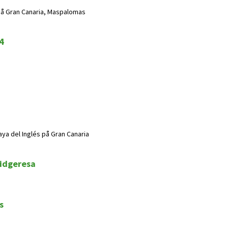
 på Gran Canaria, Maspalomas
4
aya del Inglés på Gran Canaria
ridgeresa
s