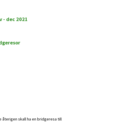
v - dec 2021
idgeresor
e återigen skall ha en bridgeresa till