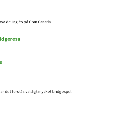
aya del Inglés på Gran Canaria
ridgeresa
s
var det förstås väldigt mycket bridgespel.