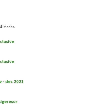
på Rhodos.
clusive
clusive
v - dec 2021
idgeresor