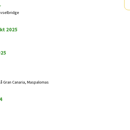
r
rivselbridge
okt 2025
025
 på Gran Canaria, Maspalomas
4