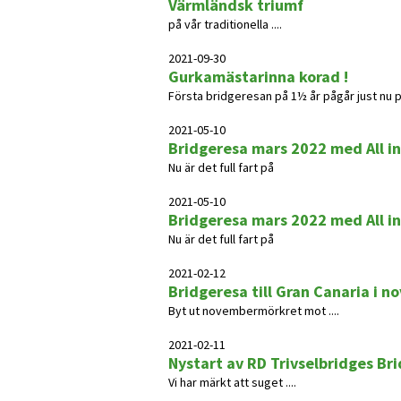
Värmländsk triumf
på vår traditionella ....
2021-09-30
Gurkamästarinna korad !
Första bridgeresan på 1½ år pågår just nu 
2021-05-10
Bridgeresa mars 2022 med All in
Nu är det full fart på
2021-05-10
Bridgeresa mars 2022 med All in
Nu är det full fart på
2021-02-12
Bridgeresa till Gran Canaria i no
Byt ut novembermörkret mot ....
2021-02-11
Nystart av RD Trivselbridges Br
Vi har märkt att suget ....