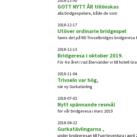
2018-12-30
GOTT NYTT ÅR tillönskas
alla bridgespelare, både de som
2018-12-17
Utöver ordinarie bridgespel
fanns det på RD Trivselbridges bridgeresa till 
2018-12-13
Bridgeresa i oktober 2019.
För 4:e året i rad återvänder vi till hotell G
2018-11-04
Trivseln var hög,
när ny Gurkatävling
2018-07-02
Nytt spännande resmål
för vår bridgeresa i mars 2019
2018-04-22
Gurkatävlingarna ,
under bridgeresan till Fuerteventura i april 