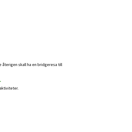
e återigen skall ha en bridgeresa till
r
ktiviteter.