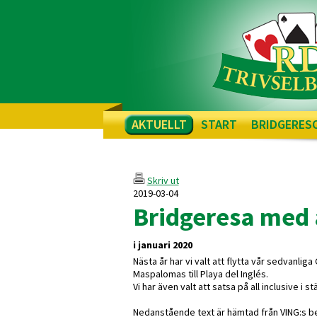
AKTUELLT
START
BRIDGERES
Skriv ut
2019-03-04
Bridgeresa med a
i januari 2020
Nästa år har vi valt att flytta vår sedvanlig
Maspalomas till Playa del Inglés.
Vi har även valt att satsa på all inclusive i s
Nedanstående text är hämtad från VING:s bes