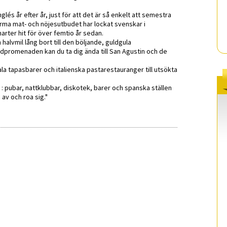
Inglés år efter år, just för att det är så enkelt att semestra
rma mat- och nöjesutbudet har lockat svenskar i
rter hit för över femtio år sedan.
alvmil lång bort till den böljande, guldgula
promenaden kan du ta dig ända till San Agustin och de
la tapasbarer och italienska pastarestauranger till utsökta
 : pubar, nattklubbar, diskotek, barer och spanska ställen
 av och roa sig."