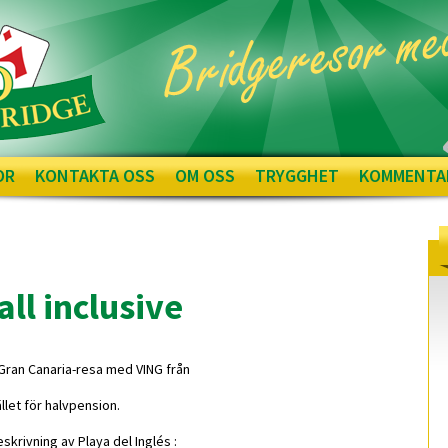
OR
KONTAKTA OSS
OM OSS
TRYGGHET
KOMMENTA
ll inclusive
a Gran Canaria-resa med VING från
tället för halvpension.
krivning av Playa del Inglés :