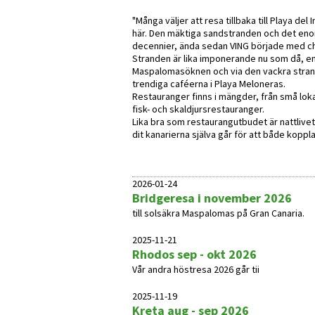
"Många väljer att resa tillbaka till Playa del 
här. Den mäktiga sandstranden och det eno
decennier, ända sedan VING började med cha
Stranden är lika imponerande nu som då, en h
Maspalomasöknen och via den vackra strand
trendiga caféerna i Playa Meloneras.
Restauranger finns i mängder, från små loka
fisk- och skaldjursrestauranger.
Lika bra som restaurangutbudet är nattlivet
dit kanarierna själva går för att både koppla
2026-01-24
Bridgeresa i november 2026
till solsäkra Maspalomas på Gran Canaria.
2025-11-21
Rhodos sep - okt 2026
Vår andra höstresa 2026 går tii
2025-11-19
Kreta aug - sep 2026