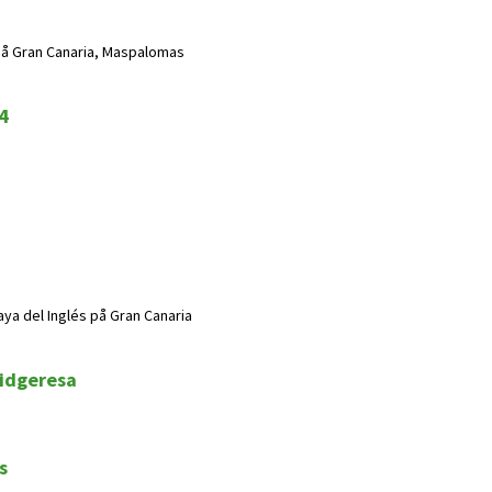
 på Gran Canaria, Maspalomas
4
aya del Inglés på Gran Canaria
ridgeresa
s