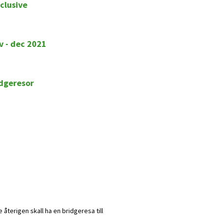
clusive
v - dec 2021
idgeresor
e återigen skall ha en bridgeresa till