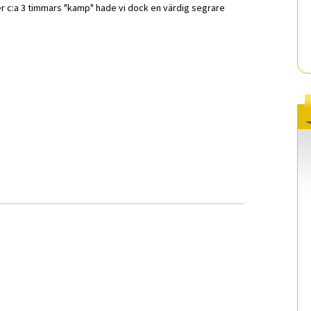
ter c:a 3 timmars "kamp" hade vi dock en värdig segrare
.