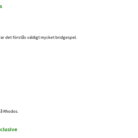
s
var det förstås väldigt mycket bridgespel.
på Rhodos.
clusive