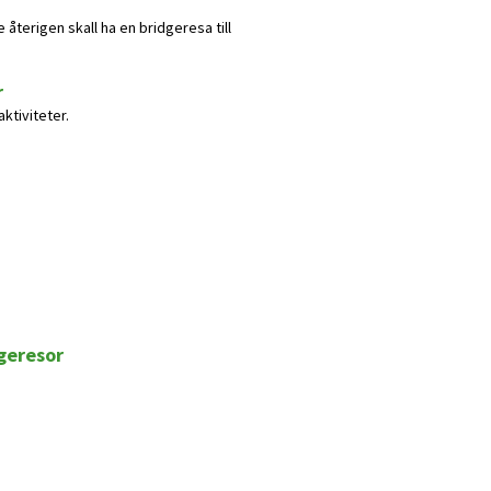
e återigen skall ha en bridgeresa till
r
ktiviteter.
dgeresor