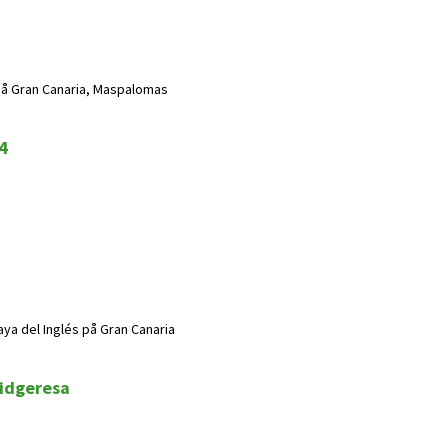
 på Gran Canaria, Maspalomas
4
aya del Inglés på Gran Canaria
ridgeresa