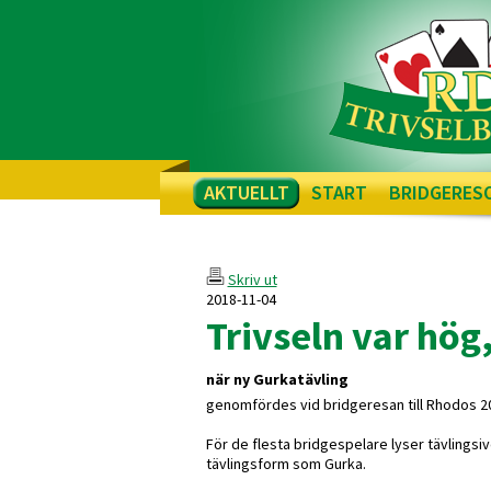
AKTUELLT
START
BRIDGERES
Skriv ut
2018-11-04
Trivseln var hög
när ny Gurkatävling
genomfördes vid bridgeresan till Rhodos 2
För de flesta bridgespelare lyser tävlings
tävlingsform som Gurka.