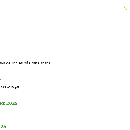
ya del Inglés på Gran Canaria.
r
rivselbridge
okt 2025
025