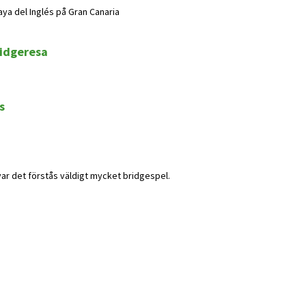
aya del Inglés på Gran Canaria
ridgeresa
s
var det förstås väldigt mycket bridgespel.