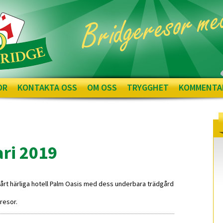
OR
KONTAKTA OSS
OM OSS
TRYGGHET
KOMMENTA
ari 2019
ll vårt härliga hotell Palm Oasis med dess underbara trädgård
eresor.