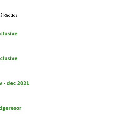
på Rhodos.
clusive
clusive
v - dec 2021
idgeresor