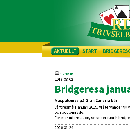
AKTUELLT
START
BRIDGERES
Skriv ut
2018-03-02
Bridgeresa janu
Maspalomas på Gran Canaria blir
vårt resmål i januari 2019. Vi återvänder ti
och poolområde.
För mer information, se under rubrik bridg
2026-01-24