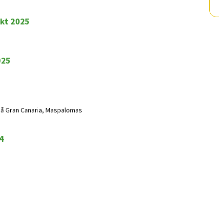
okt 2025
025
 på Gran Canaria, Maspalomas
4