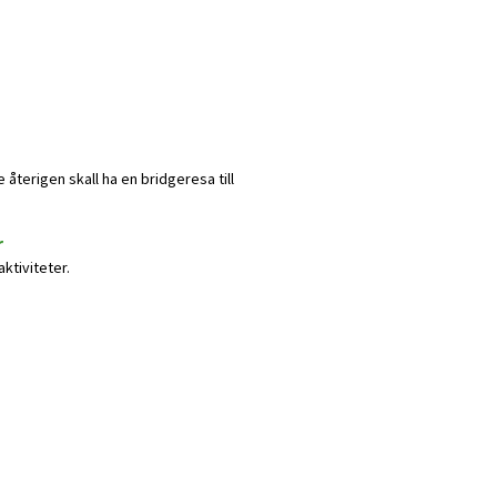
e återigen skall ha en bridgeresa till
r
ktiviteter.