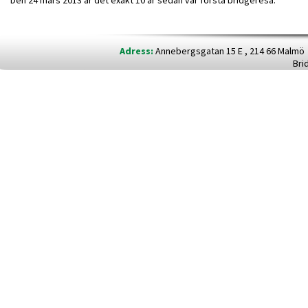
Den 24 mars 2013 är det exakt 10 år sedan vår första bridgeresa.
Adress:
Annebergsgatan 15 E , 214 66 Malm
Bri