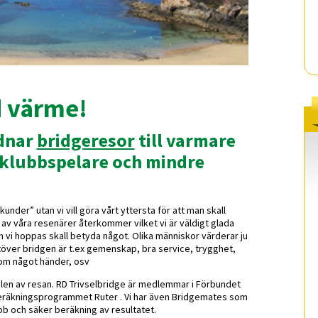
d värme!
rdnar
bridgeresor
till varmare
 klubbspelare och mindre
kunder” utan vi vill göra vårt yttersta för att man skall
t av våra resenärer återkommer vilket vi är väldigt glada
om vi hoppas skall betyda något. Olika människor värderar ju
 utöver bridgen är t.ex gemenskap, bra service, trygghet,
s om något händer, osv
len av resan. RD Trivselbridge är medlemmar i Förbundet
eräkningsprogrammet Ruter . Vi har även Bridgemates som
bb och säker beräkning av resultatet.