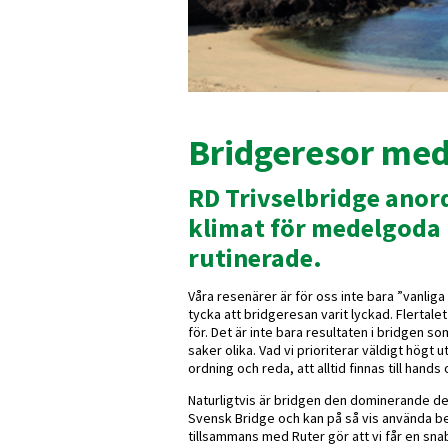
Bridgeresor me
RD Trivselbridge ano
klimat för medelgoda
rutinerade.
Våra resenärer är för oss inte bara ”vanliga 
tycka att bridgeresan varit lyckad. Flertale
för. Det är inte bara resultaten i bridgen s
saker olika. Vad vi prioriterar väldigt högt
ordning och reda, att alltid finnas till hand
Naturligtvis är bridgen den dominerande de
Svensk Bridge och kan på så vis använda b
tillsammans med Ruter gör att vi får en sna